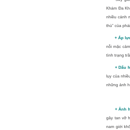
Khám Đa Kho
nhiều cánh 
thù” của phá
+ Áp lực
nỗi mặc cảm,
tình trạng t
+ Dấu hi
lụy của nhiề
những ảnh hư
+ Ảnh 
gây tan vỡ h
nam giới kh