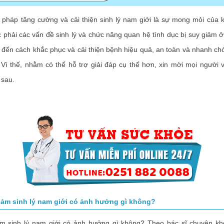
 tăng cường và cải thiện sinh lý nam giới là sự mong mỏi của k
phải các vấn đề sinh lý và chức năng quan hệ tình dục bị suy giảm ở
đến cách khắc phục và cải thiện bệnh hiệu quả, an toàn và nhanh c
n. Vì thế, nhằm có thể hỗ trợ giải đáp cụ thể hơn, xin mời mọi người 
 sau.
iảm sinh lý nam giới có ảnh hưởng gì không?
inh lý nam giới có ảnh hưởng gì không? Theo bác sĩ chuyên kho