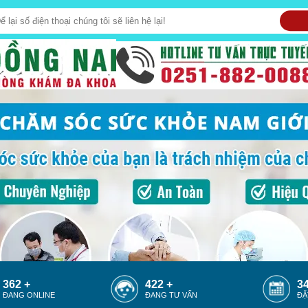
362 +
422 +
34
ĐANG ONLINE
ĐANG TƯ VẤN
ĐẶ