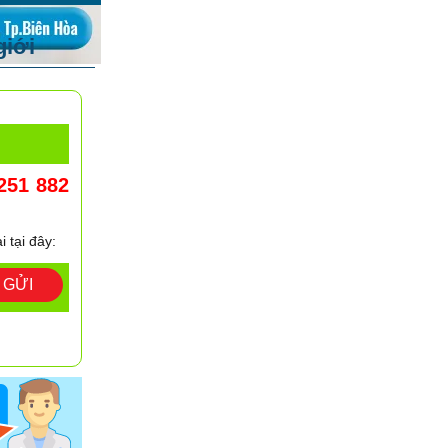
giới
251 882
i tại đây:
GỬI