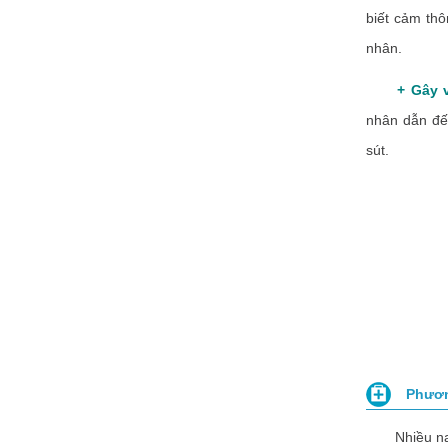
biết cảm thô
nhân.
+ Gây v
nhân dẫn đến
sút.
Phươn
Nhiều nam g