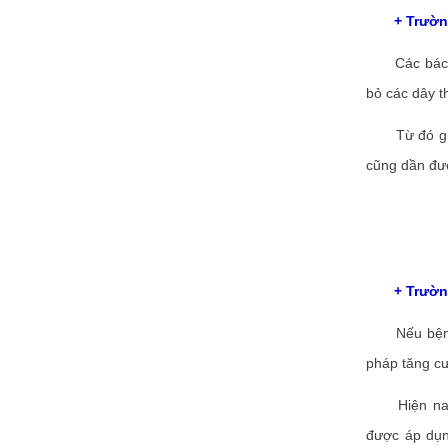
+ Trường h
Các bác sĩ s
bỏ các dây 
Từ đó giảm 
cũng dần đượ
+ Trường h
Nếu bệnh nh
pháp tăng cư
Hiện nay p
được áp dụn