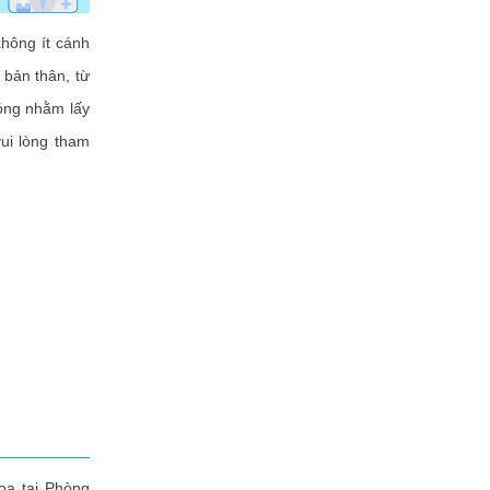
hông ít cánh
 bản thân, từ
hóng nhằm lấy
vui lòng tham
a tại Phòng