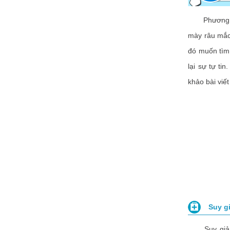
Phương pháp
mày râu mắc 
đó muốn tìm 
lại sự tự ti
khảo bài viết
Suy g
Suy giảm s