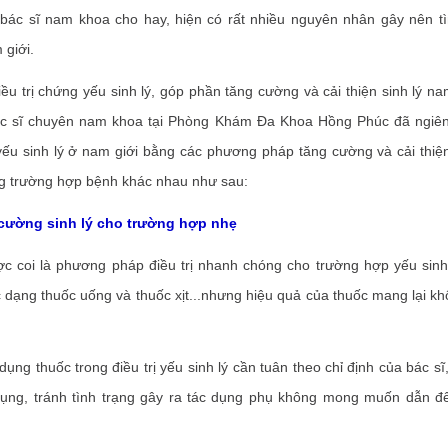
c bác sĩ nam khoa cho hay, hiện có rất nhiều nguyên nhân gây nên t
 giới.
rị chứng yếu sinh lý, góp phần tăng cường và cải thiện sinh lý nam
ác sĩ chuyên nam khoa tại Phòng Khám Đa Khoa Hồng Phúc đã ngiê
 yếu sinh lý ở nam giới bằng các phương pháp tăng cường và cải thiệ
ng trường hợp bệnh khác nhau như sau:
ờng sinh lý cho trường hợp nhẹ
i là phương pháp điều trị nhanh chóng cho trường hợp yếu sinh 
dạng thuốc uống và thuốc xịt...nhưng hiệu quả của thuốc mang lại k
 thuốc trong điều trị yếu sinh lý cần tuân theo chỉ định của bác s
 dụng, tránh tình trạng gây ra tác dụng phụ không mong muốn dẫn đế