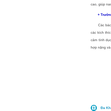
cao, giúp na
+ Trường h
Các bác sĩ 
các kích thí
cảm tình dục
hợp nặng và 
Đa Kho