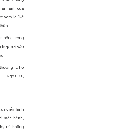
i ám ảnh của
c xem là “kẻ
thần.
ôn sống trong
g hợp rơi vào
ng.
 thường là hệ
ệu,…Ngoài ra,
, …
ân điển hình
Khi mắc bệnh,
phụ nữ không