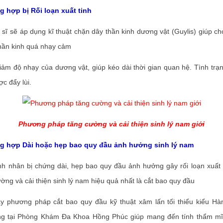
ợp bị Rối loạn xuất tinh
ẽ áp dụng kĩ thuật chặn dây thần kinh dương vật (Guylis) giúp chọ
thần kinh quá nhạy cảm
độ nhạy của dương vật, giúp kéo dài thời gian quan hệ. Tình trạng
c đẩy lùi.
Phương pháp tăng cường và cải thiện sinh lý nam giới
ợp Dài hoặc hẹp bao quy đầu ảnh hưởng sinh lý nam
ân bị chứng dài, hẹp bao quy đầu ảnh hưởng gây rối loạn xuất 
ờng và cải thiện sinh lý nam hiệu quả nhất là cắt bao quy đầu
hương pháp cắt bao quy đầu kỹ thuật xâm lấn tối thiểu kiểu Hà
g tại Phòng Khám Đa Khoa Hồng Phúc giúp mang đến tính thẩm mĩ