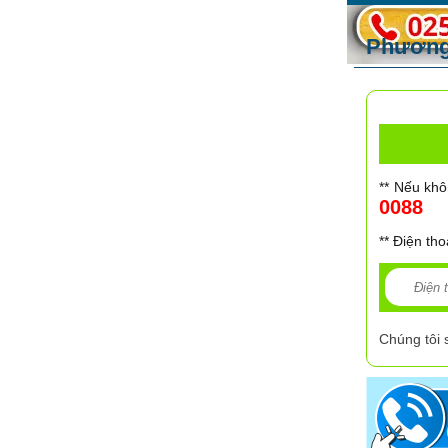
Phương 
** Nếu khô
0088
** Điện tho
Chúng tôi 