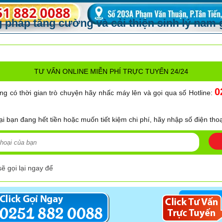
pháp tăng cường và cải thiện sinh lý nam 
TƯ VẤN ONLINE MIỄN PHÍ TRỰC TUYẾN 24/24
0
ng có thời gian trò chuyện hãy nhấc máy lên và gọi qua số Hotline:
ại bạn đang hết tiền hoặc muốn tiết kiệm chi phí, hãy nhập số điện thoạ
sẽ gọi lại ngay để