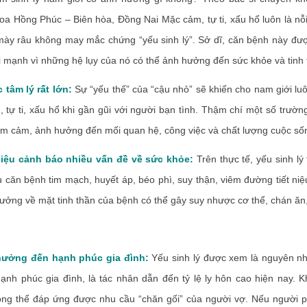
a Hồng Phúc – Biên hòa, Đồng Nai Mặc cảm, tự ti, xấu hổ luôn là nỗ
mày râu không may mắc chứng “yếu sinh lý”. Sở dĩ, căn bệnh này đượ
i mạnh vì những hệ lụy của nó có thể ảnh hưởng đến sức khỏe và tinh 
 tâm lý rất lớn:
Sự “yếu thế” của “cậu nhỏ” sẽ khiến cho nam giới lu
 tự ti, xấu hổ khi gần gũi với người bạn tình. Thậm chí một số trườn
rầm cảm, ảnh hưởng đến mối quan hệ, công việc và chất lượng cuộc số
ệu cảnh báo nhiều vấn đề về sức khỏe:
Trên thực tế, yếu sinh lý
u căn bệnh tim mạch, huyết áp, béo phì, suy thận, viêm đường tiết ni
ởng về mặt tinh thần của bệnh có thể gây suy nhược cơ thể, chán ăn
hưởng đến hạnh phúc gia đình:
Yếu sinh lý được xem là nguyên nh
ạnh phúc gia đình, là tác nhân dẫn đến tỷ lệ ly hôn cao hiện nay. 
ông thể đáp ứng được nhu cầu “chăn gối” của người vợ. Nếu người 