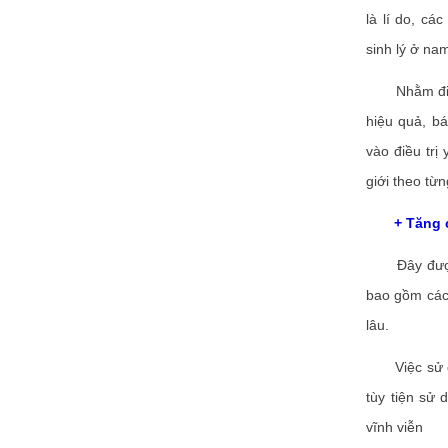
là lí do, cá
sinh lý ở nam
Nhằm điều t
hiệu quả, b
vào điều trị
giới theo từ
+ Tăng cư
Đây được co
bao gồm các 
lâu.
Việc sử dụng
tùy tiện sử
vĩnh viễn