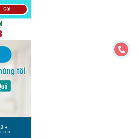
Gửi
2 +
T HẸN