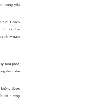
ình trạng yếu
 giới 1 cách
n cứu và đưa
n sinh lý nam
lý mới phát,
hông được dài
ĩ, không được
n liệt dương