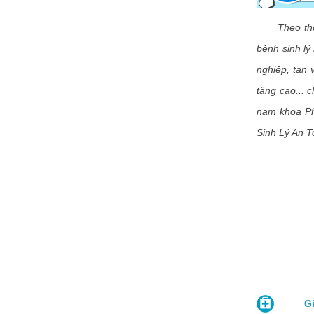
Theo thống
bệnh sinh lý
nghiệp, tan 
tăng cao... 
nam khoa Ph
Sinh Lý An 
Giải 