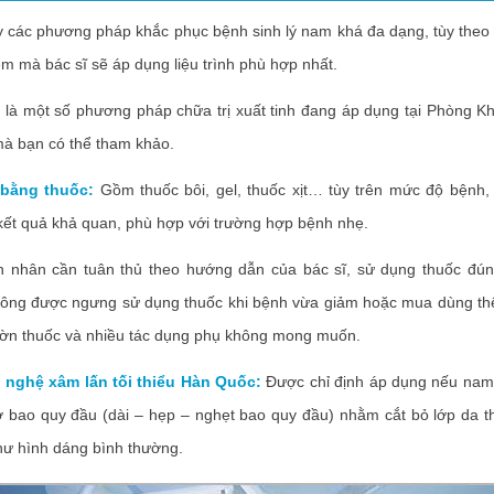
c phương pháp khắc phục bệnh sinh lý nam khá đa dạng, tùy theo 
iệm mà bác sĩ sẽ áp dụng liệu trình phù hợp nhất.
một số phương pháp chữa trị xuất tinh đang áp dụng tại Phòng 
à bạn có thể tham khảo.
bằng thuốc:
Gồm thuốc bôi, gel, thuốc xịt… tùy trên mức độ bệnh,
 kết quả khả quan, phù hợp với trường hợp bệnh nhẹ.
n cần tuân thủ theo hướng dẫn của bác sĩ, sử dụng thuốc đúng
hông được ngưng sử dụng thuốc khi bệnh vừa giảm hoặc mua dùng th
nhờn thuốc và nhiều tác dụng phụ không mong muốn.
ghệ xâm lấn tối thiểu Hàn Quốc:
Được chỉ định áp dụng nếu nam 
 bao quy đầu (dài – hẹp – nghẹt bao quy đầu) nhằm cắt bỏ lớp da t
hư hình dáng bình thường.