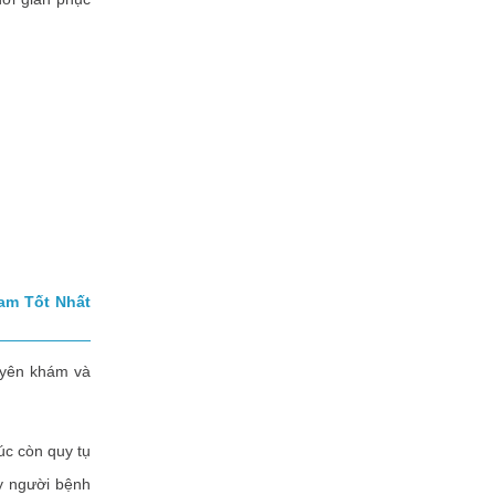
am Tốt Nhất
yên khám và
c còn quy tụ
ây người bệnh