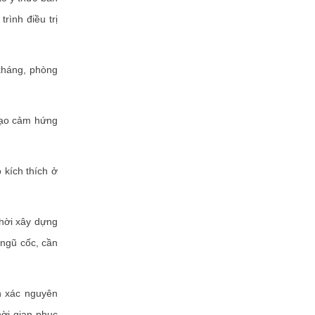
rình điều trị
kháng, phòng
tạo cảm hứng
kích thích ở
hời xây dựng
 ngũ cốc, cần
 xác nguyên
hời gian phục