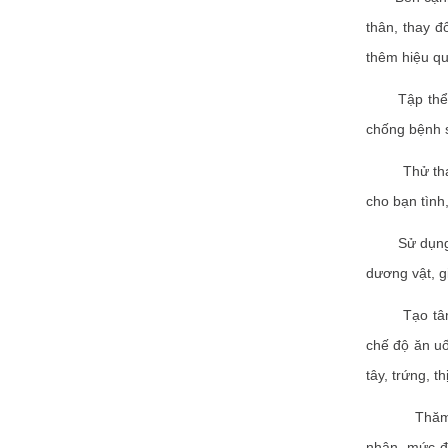
thân, thay đ
thêm hiệu qu
Tập thể dục
chống bệnh s
Thử thay đổ
cho bạn tình
Sử dụng một
dương vật, g
Tạo tâm lý 
chế độ ăn uố
tây, trứng, th
Thăm khám 
nhân, mức độ