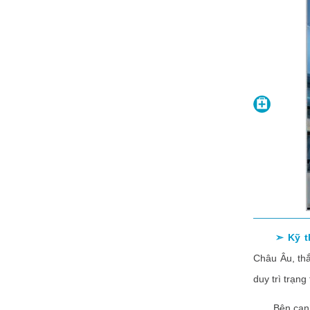
➣ Kỹ thu
Châu Âu, th
duy trì trạng
Bên cạnh nh