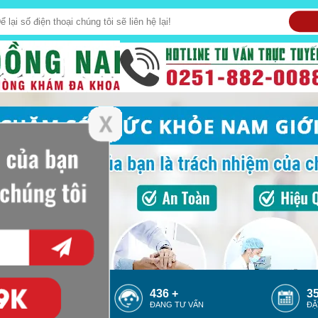
376 +
436 +
35
ĐANG ONLINE
ĐANG TƯ VẤN
ĐẶ