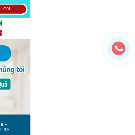
Gửi
6 +
T HẸN