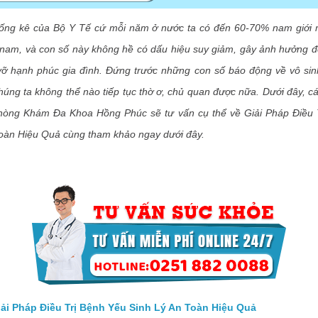
 kê của Bộ Y Tế cứ mỗi năm ở nước ta có đến 60-70% nam giới m
 nam, và con số này không hề có dấu hiệu suy giảm, gây ảnh hưởng đ
vỡ hạnh phúc gia đình. Đứng trước những con số báo động về vô sinh,
chúng ta không thể nào tiếp tục thờ ơ, chủ quan được nữa. Dưới đây, c
òng Khám Đa Khoa Hồng Phúc sẽ tư vấn cụ thể về Giải Pháp Điều 
Toàn Hiệu Quả cùng tham khảo ngay dưới đây.
Pháp Điều Trị Bệnh Yếu Sinh Lý An Toàn Hiệu Quả