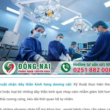
ật chặn dây thần kinh lưng dương vật:
Kỹ thuật thực hiện th
ắt hoặc loại bỏ những dây thần kinh quá nhạy cảm nhằm giảm bớt hưn
 thái cương cứng, kéo dài thời quan hệ tự nhiên.
ững phương pháp hỗ trợ khoa học, người bệnh cũng cần nâng ca