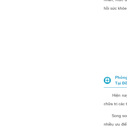
hồi sức khỏe,
Phòng
Tại Đ
Hiện nay, 
chữa trị các 
Song song v
nhiều ưu điể