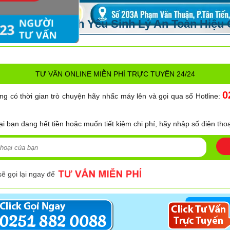
áp Điều Trị Bệnh Yếu Sinh Lý An Toàn Hiệu
TƯ VẤN ONLINE MIỄN PHÍ TRỰC TUYẾN 24/24
0
ng có thời gian trò chuyện hãy nhấc máy lên và gọi qua số Hotline:
ại bạn đang hết tiền hoặc muốn tiết kiệm chi phí, hãy nhập số điện thoạ
sẽ gọi lại ngay để