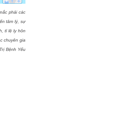
ắc phải các
ến tâm lý, sự
 tỉ lệ ly hôn
ác chuyên gia
Trị Bệnh Yếu