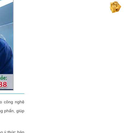
eo công nghệ
g phấn, giúp
o ý thức bản