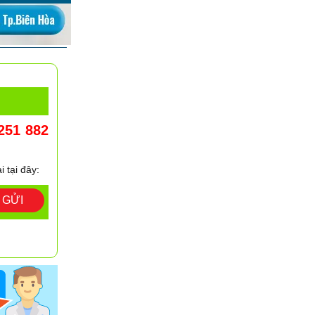
251 882
i tại đây:
GỬI