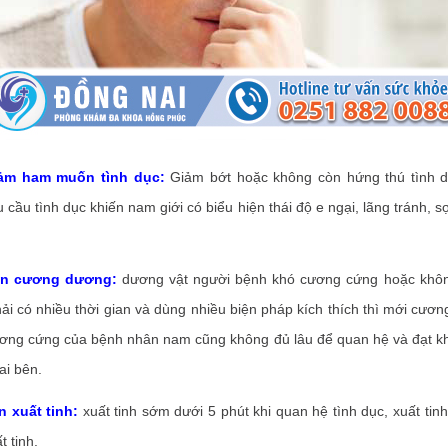
iảm ham muốn tình dục:
Giảm bớt hoặc không còn hứng thú tình d
 cầu tình dục khiến nam giới có biểu hiện thái độ e ngại, lãng tránh, s
oạn cương dương:
dương vật người bệnh khó cương cứng hoặc khô
ải có nhiều thời gian và dùng nhiều biện pháp kích thích thì mới cươ
ương cứng của bệnh nhân nam cũng không đủ lâu để quan hệ và đạt kh
ai bên.
n xuất tinh:
xuất tinh sớm dưới 5 phút khi quan hệ tình dục, xuất ti
t tinh.