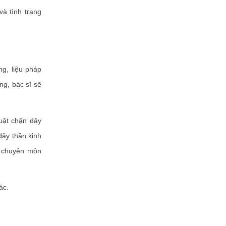
và tình trạng
g, liệu pháp
g, bác sĩ sẽ
uật chặn dây
dây thần kinh
i chuyên môn
ác.