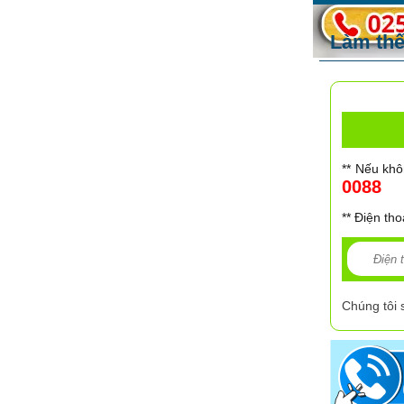
Làm thế
** Nếu khô
0088
** Điện tho
Chúng tôi 