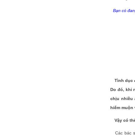
Bạn có đan
Tình dục 
Do đó, khi 
chịu nhiều
hiếm muộn 
Vậy có th
Các bác sĩ