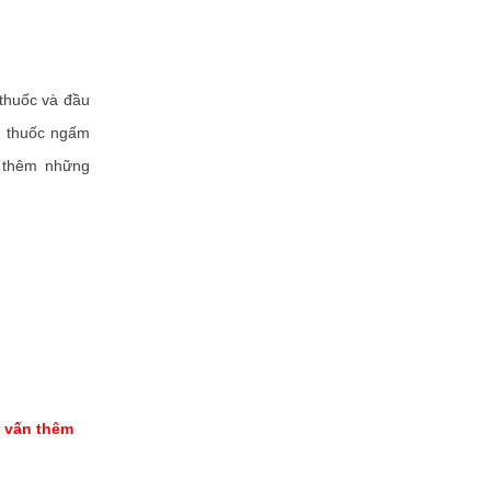
thuốc và đầu
a thuốc ngấm
p thêm những
ư vấn thêm