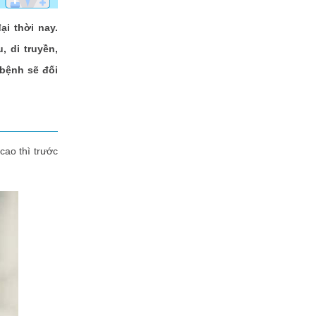
ại thời nay.
 di truyền,
 bệnh sẽ đối
cao thì trước