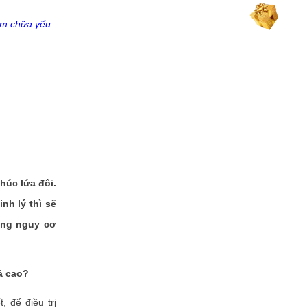
ám chữa yếu
húc lứa đôi.
nh lý thì sẽ
ăng nguy cơ
ả cao?
, để điều trị