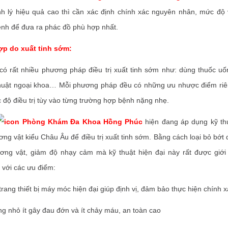
h lý hiệu quả cao thì cần xác định chính xác nguyên nhân, mức độ 
ệnh để đưa ra phác đồ phù hợp nhất.
p do xuất tinh sớm:
ó rất nhiều phương pháp điều trị xuất tinh sớm như: dùng thuốc uốn
 thuật ngoại khoa… Mỗi phương pháp đều có những ưu nhược điểm riên
c độ điều trị tùy vào từng trường hợp bệnh nặng nhẹ.
Phòng Khám Đa Khoa Hồng Phúc
hiện đang áp dụng kỹ th
ơng vật kiểu Châu Âu để điều trị xuất tinh sớm. Bằng cách loại bỏ bớt 
ương vật, giảm độ nhạy cảm mà kỹ thuật hiện đại này rất được giớ
 với các ưu điểm:
ang thiết bị máy móc hiện đại giúp định vị, đảm bảo thực hiện chính x
 nhỏ ít gây đau đớn và ít chảy máu, an toàn cao