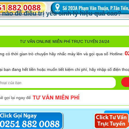
 nào để điều trị yếu sinh lý hiệu quả cao?
TƯ VẤN ONLINE MIỄN PHÍ TRỰC TUYẾN 24/24
0
ng có thời gian trò chuyện hãy nhấc máy lên và gọi qua số Hotline:
ại bạn đang hết tiền hoặc muốn tiết kiệm chi phí, hãy nhập số điện thoạ
sẽ gọi lại ngay để