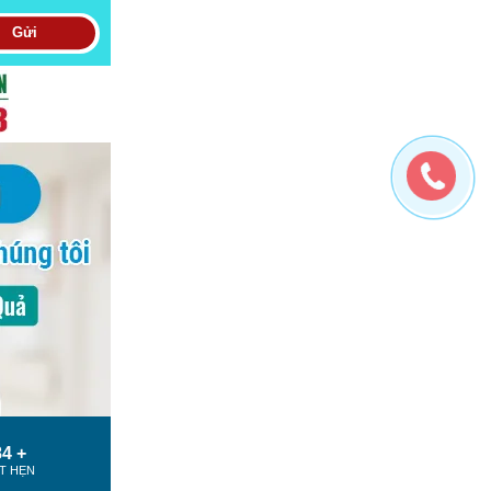
Gửi
7 +
T HẸN