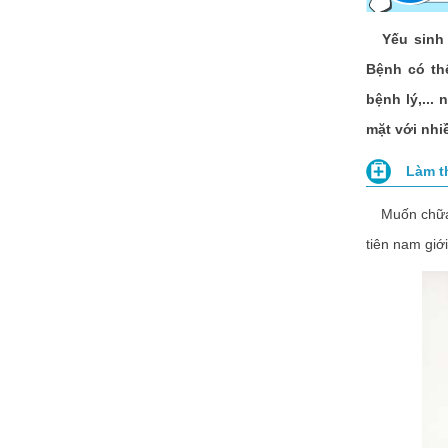
Yếu sinh
Bệnh có th
bệnh lý,...
mặt với nhi
Làm th
Muốn chữa bệ
tiên nam giới