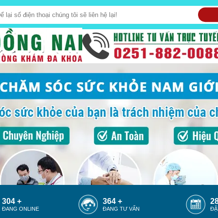
317 +
377 +
29
ĐANG ONLINE
ĐANG TƯ VẤN
ĐẶ