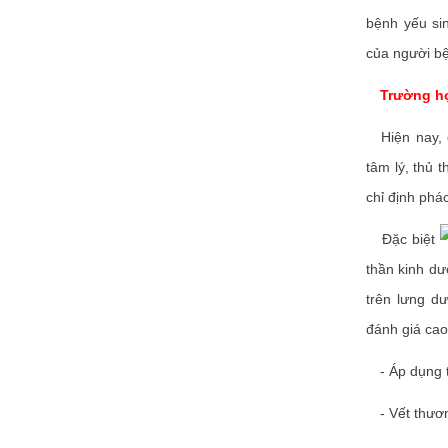
bệnh yếu sin
của người b
Trường hợ
Hiện nay, c
tâm lý, thủ
chỉ định phá
Đặc biệt
thần kinh dư
trên lưng d
đánh giá cao
- Áp dụng tr
- Vết thương