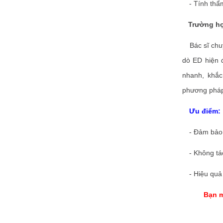
- Tính thẩm 
Trường hợp
Bác sĩ chuy
dò ED hiện 
nhanh, khắc
phương pháp đ
Ưu điểm:
- Đảm bảo 
- Không tác
- Hiệu quả c
Bạn m