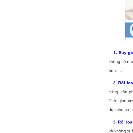
1. Suy g
không có nhu
tình, …
2. Rối l
cứng, cần ph
Thời gian c
dục cho cả h
3. Rối loạ
và không xuấ