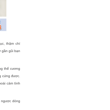
ục, thậm chí
ợ gần gũi bạn
ng thể cương
ng cứng được.
oái cảm tình
nh ngược dòng