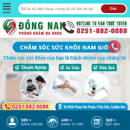
Gửi
389 +
449 +
369 +
ĐANG ONLINE
ĐANG TƯ VẤN
ĐẶT HẸN