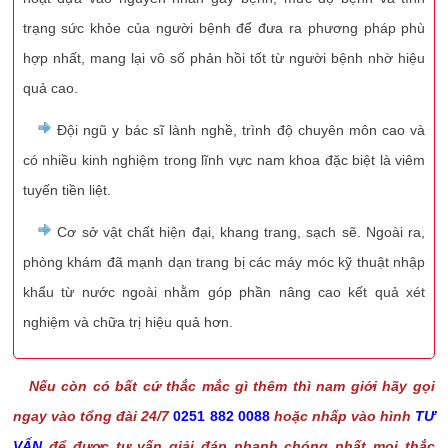
trạng sức khỏe của người bệnh để đưa ra phương pháp phù
hợp nhất, mang lại vô số phản hồi tốt từ người bệnh nhờ hiệu
quả cao.
Đội ngũ y bác sĩ lành nghề, trình độ chuyên môn cao và
có nhiều kinh nghiệm trong lĩnh vực nam khoa đặc biệt là viêm
tuyến tiền liệt.
Cơ sở vật chất hiện đại, khang trang, sạch sẽ. Ngoài ra,
phòng khám đã mạnh dạn trang bị các máy móc kỹ thuật nhập
khẩu từ nước ngoài nhằm góp phần nâng cao kết quả xét
nghiệm và chữa trị hiệu quả hơn.
Nếu còn có bất cứ thắc mắc gì thêm thì nam giới hãy gọi
ngay vào tổng đài 24/7
0251 882 0088
hoặc nhấp vào hình
TƯ
VẤN
để được tư vấn giải đáp nhanh chóng nhất mọi thắc