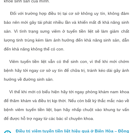
khỏe sinh sản của mình.
Đối với trường hợp điều trị tại cơ sở không uy tín, không đảm
bảo nên mới gây tái phát nhiều lần và khiến mất đi khả năng sinh
sản. Vì tình trạng sưng viêm ở tuyến tiền liệt sẽ làm giảm chất
lượng tinh trùng kém làm ảnh hưởng đến khả năng sinh sản, dẫn
đến khả năng không thể có con.
Viêm tuyến tiền liệt vẫn có thể sinh con, vì thế khi mới chớm
bệnh hãy tới ngay cơ sở uy tín để chữa trị, tránh kéo dài gây ảnh
hưởng về đường sinh sản.
Vì thế khi mới có biểu hiện hãy tới ngay phòng khám nam khoa
để thăm khám và điều trị kịp thời. Nếu còn bất kỳ thắc mắc nào về
bệnh viêm tuyến tiền liệt, bạn hãy nhấp chuột vào khung tư vấn
để được hỗ trợ ngay từ các bác sĩ chuyên khoa.
Điều trị viêm tuyến tiền liệt hiệu quả ở Biên Hòa – Đồng