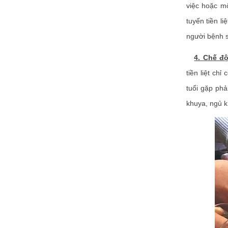
việc hoặc mộ
tuyến tiền l
người bệnh sẽ
4. Chế đ
tiền liệt ch
tuổi gặp phả
khuya, ngủ k