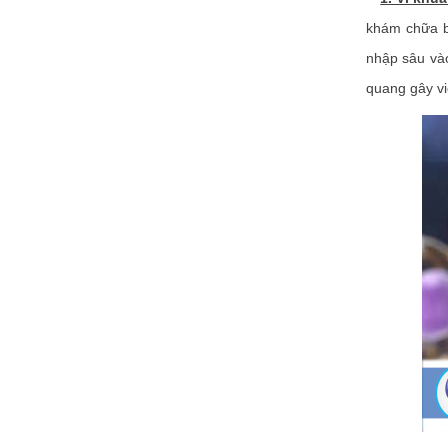
khám chữa bệ
nhập sâu vào
quang gây v