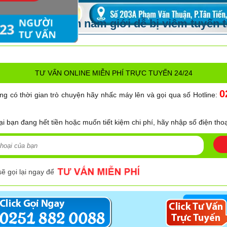
nhân nào khiến nam giới dễ bị viêm tuyến ti
TƯ VẤN ONLINE MIỄN PHÍ TRỰC TUYẾN 24/24
0
ng có thời gian trò chuyện hãy nhấc máy lên và gọi qua số Hotline:
ại bạn đang hết tiền hoặc muốn tiết kiệm chi phí, hãy nhập số điện thoạ
sẽ gọi lại ngay để