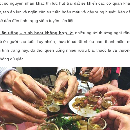
t số nguyên nhân khác thì lực hút trái đất sẽ khiến các cơ quan kh
iệt, tạo áp lực và ngăn cản sự tuần hoàn máu và gây xung huyết. Kéo dà
 dẫn đến tình trạng viêm tuyến tiền liệt.
ộ ăn uống – sinh hoạt không hợp lý:
nhiều người thường nghĩ rằn
ỉ có ở người cao tuổi. Tuy nhiên, thực tế có rất nhiều nam thanh niên, 
i tình trạng này, do thói quen uống nhiều rượu bia, thuốc lá và thườ
hông đủ giấc.