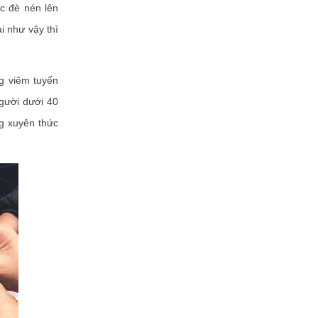
ác đè nén lên
i như vậy thì
g viêm tuyến
người dưới 40
ng xuyên thức