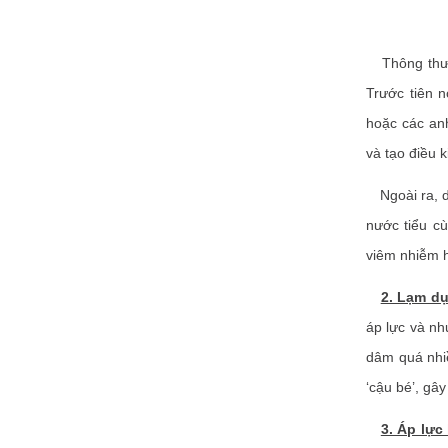
Thông thườn
Trước tiên 
hoặc các an
và tạo điều 
Ngoài ra, dị
nước tiểu c
viêm nhiễm hệ
2. Lạm d
áp lực và nh
dâm quá nhiề
‘cậu bé’, gây
3. Áp lực 