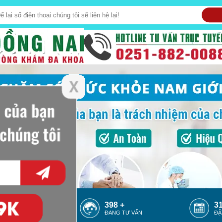
388 +
448 +
36
ĐANG ONLINE
ĐANG TƯ VẤN
ĐẶ