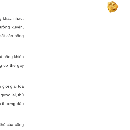
g khác nhau.
hường xuyên,
mất cân bằng
hả năng khiến
g cơ thể gây
giới giải tỏa
gược lại, thủ
ổn thương đầu
thù của công