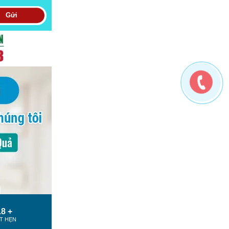
Gửi
8 +
T HẸN