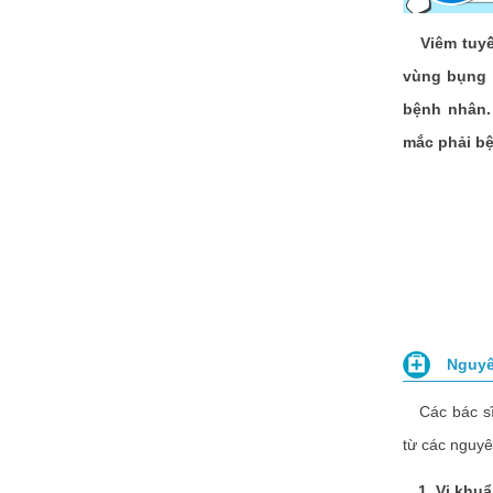
Viêm tuyến 
vùng bụng 
bệnh nhân.
mắc phải bệ
Nguyê
Các bác s
từ các nguy
1. Vi khuẩ