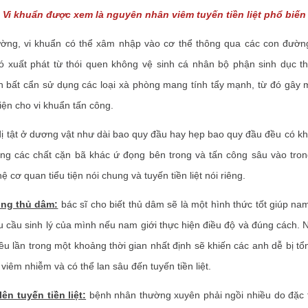
Vi khuẩn được xem là nguyên nhân viêm tuyến tiền liệt phổ biến
g, vi khuẩn có thể xâm nhập vào cơ thể thông qua các con đườn
nó xuất phát từ thói quen không vệ sinh cá nhân bộ phận sinh dục t
h bất cẩn sử dụng các loại xà phòng mang tính tẩy mạnh, từ đó gây 
kiện cho vi khuẩn tấn công.
 tật ở dương vật như dài bao quy đầu hay hẹp bao quy đầu đều có k
ùng các chất cặn bã khác ứ đọng bên trong và tấn công sâu vào tron
 cơ quan tiểu tiện nói chung và tuyến tiền liệt nói riêng.
ụng thủ dâm:
bác sĩ cho biết thủ dâm sẽ là một hình thức tốt giúp nam 
u cầu sinh lý của mình nếu nam giới thực hiện điều độ và đúng cách. N
u lần trong một khoảng thời gian nhất định sẽ khiến các anh dễ bị t
 viêm nhiễm và có thể lan sâu đến tuyến tiền liệt.
lên tuyến tiền liệt:
bệnh nhân thường xuyên phải ngồi nhiều do đặc 