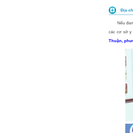
Địa ch
Nếu đang si
các cơ sở y
Thuận, phư