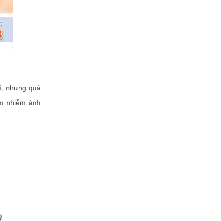
i, nhưng quá
êm nhiễm ảnh
)