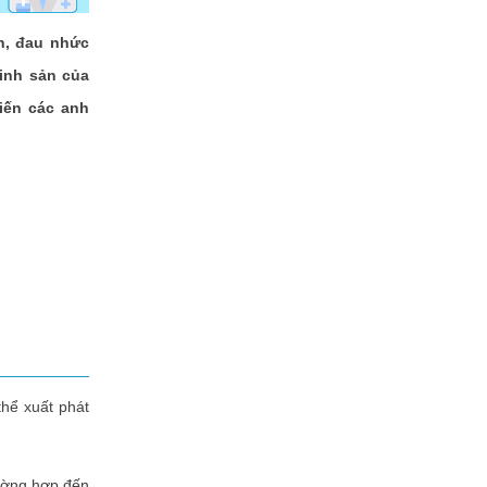
ện, đau nhức
inh sản của
iến các anh
thể xuất phát
rường hợp đến