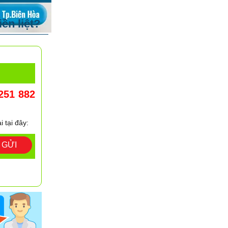
ền liệt?
251 882
i tại đây:
GỬI