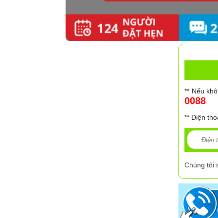
Nguyên 
** Nếu khô
0088
** Điện tho
Chúng tôi 