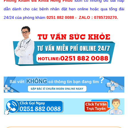
Phòng Khám Đa Khoa Hồng Phúc
luôn có những ưu đãi hấp
dẫn dành cho các bệnh nhân đặt hẹn online hoặc qua tổng đài
24/24 của phòng khám
0251 882 0088
-
ZALO：0785720270
.