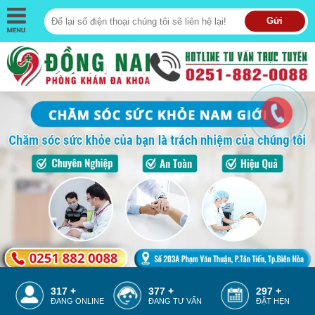
Gửi
313 +
373 +
293 +
ĐANG ONLINE
ĐANG TƯ VẤN
ĐẶT HẸN