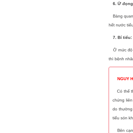
6. Ứ đọng
Bàng quan bị
hết nước tiểu
7. Bí tiểu:
Ở mức độ nặ
thì bệnh nhâ
NGUY H
Có thể thấ
chứng liên
do thường 
tiểu són k
Bên cạnh đ