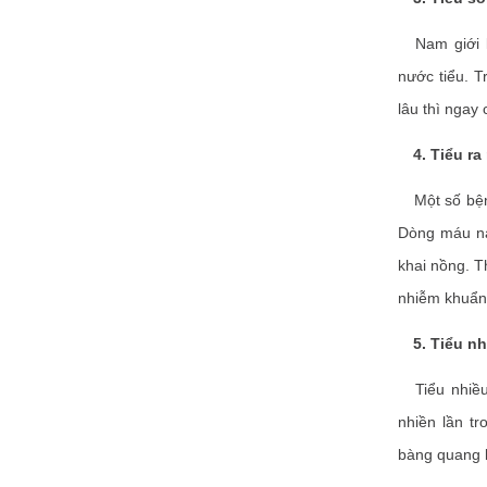
Nam giới khi
nước tiểu. T
lâu thì ngay
4. Tiểu ra
Một số bệnh
Dòng máu nà
khai nồng. T
nhiễm khuẩn 
5. Tiểu nh
Tiểu nhiều 
nhiền lần tr
bàng quang l