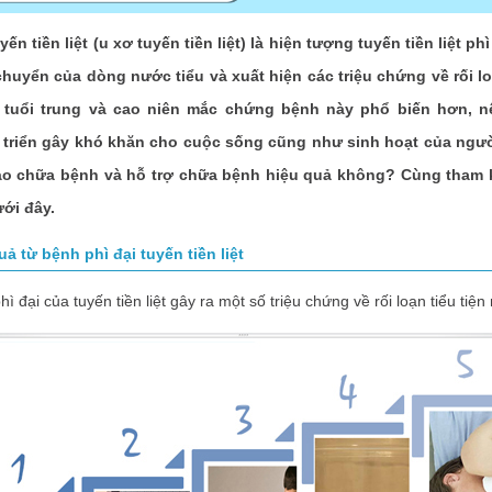
n tiền liệt (u xơ tuyến tiền liệt) là hiện tượng tuyến tiền liệt ph
chuyển của dòng nước tiểu và xuất hiện các triệu chứng về rối loạ
 tuổi trung và cao niên mắc chứng bệnh này phổ biến hơn, nế
 triển gây khó khăn cho cuộc sống cũng như sinh hoạt của ngườ
ào chữa bệnh và hỗ trợ chữa bệnh hiệu quả không? Cùng tham
ưới đây.
ả từ bệnh phì đại tuyến tiền liệt
ì đại của tuyến tiền liệt gây ra một số triệu chứng về rối loạn tiểu tiệ