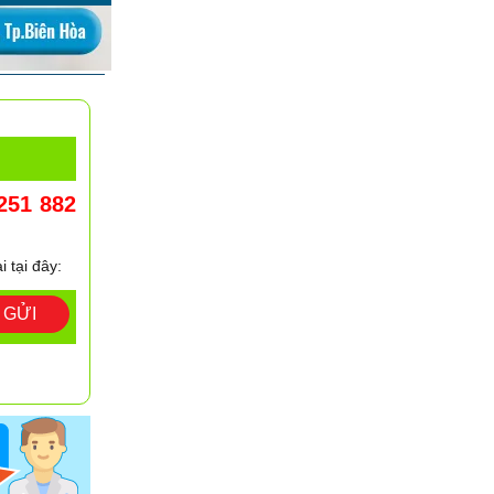
251 882
i tại đây:
GỬI