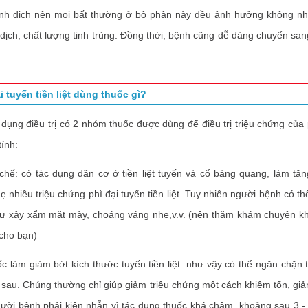
tinh dịch nên mọi bất thường ở bộ phận này đều ảnh hưởng không nh
 dịch, chất lượng tinh trùng. Đồng thời, bệnh cũng dễ dàng chuyển san
i tuyến tiền liệt dùng thuốc gì?
g điều trị có 2 nhóm thuốc được dùng để điều trị triệu chứng của 
tính:
: có tác dụng dãn cơ ở tiền liệt tuyến và cổ bàng quang, làm tă
hẹ nhiều triệu chứng phì đại tuyến tiền liệt. Tuy nhiên người bệnh có th
ư xây xẩm mặt mày, choáng váng nhẹ,v.v. (nên thăm khám chuyên kh
cho bạn)
àm giảm bớt kích thước tuyến tiền liệt: như vậy có thể ngăn chặn ti
về sau. Chúng thường chỉ giúp giảm triệu chứng một cách khiêm tốn, giảm
ười bệnh phải kiên nhẫn vì tác dụng thuốc khá chậm, khoảng sau 3 -