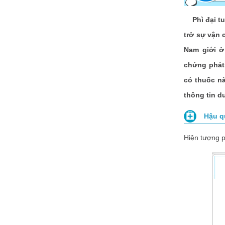
Phì đại tuyế
trở sự vận 
Nam giới ở
chứng phát
có thuốc n
thông tin d
Hậu qu
Hiện tượng ph