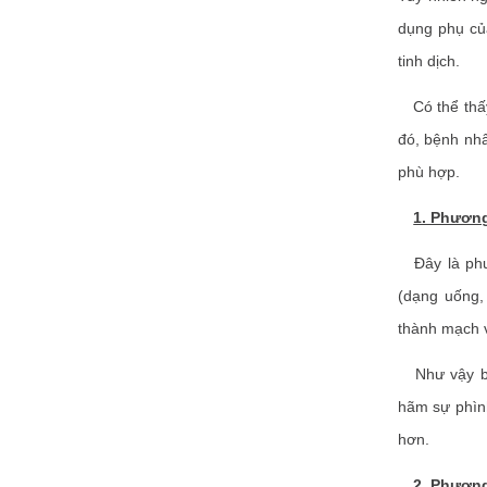
dụng phụ củ
tinh dịch.
Có thể thấy,
đó, bệnh nhâ
phù hợp.
1. Phương
Đây là phươ
(dạng uống, 
thành mạch 
Như vậy bện
hãm sự phình
hơn.
2. Phươn