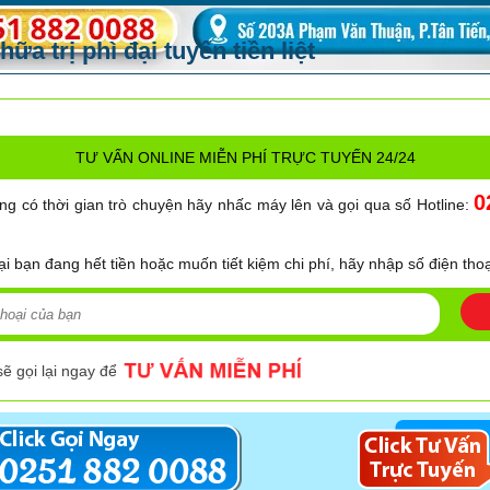
ữa trị phì đại tuyến tiền liệt
TƯ VẤN ONLINE MIỄN PHÍ TRỰC TUYẾN 24/24
0
ng có thời gian trò chuyện hãy nhấc máy lên và gọi qua số Hotline:
ại bạn đang hết tiền hoặc muốn tiết kiệm chi phí, hãy nhập số điện thoạ
sẽ gọi lại ngay để