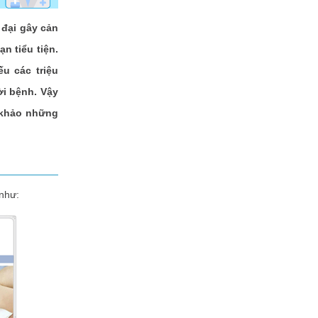
ì đại gây cản
n tiểu tiện.
u các triệu
i bệnh. Vậy
 khảo những
n như: