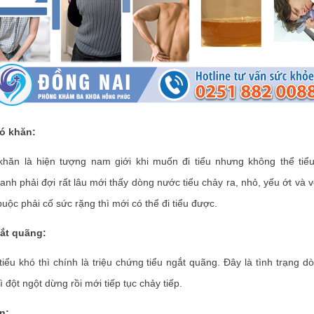
hó khăn:
ăn là hiện tượng nam giới khi muốn đi tiểu nhưng không thể tiể
nh phải đợi rất lâu mới thấy dòng nước tiểu chảy ra, nhỏ, yếu ớt và vô
uộc phải cố sức rặng thì mới có thể đi tiểu được.
gắt quãng:
u khó thì chính là triệu chứng tiểu ngắt quãng. Đây là tình trạng d
 đột ngột dừng rồi mới tiếp tục chảy tiếp.
n: