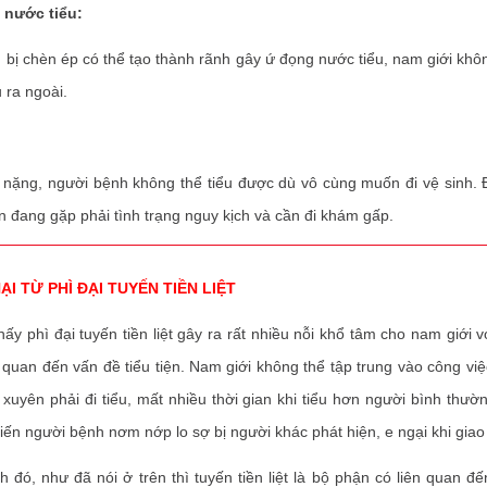
 nước tiểu:
 chèn ép có thể tạo thành rãnh gây ứ đọng nước tiểu, nam giới không
 ra ngoài.
ng, người bệnh không thể tiểu được dù vô cùng muốn đi vệ sinh.
n đang gặp phải tình trạng nguy kịch và cần đi khám gấp.
ẠI TỪ PHÌ ĐẠI TUYẾN TIỀN LIỆT
y phì đại tuyến tiền liệt gây ra rất nhiều nỗi khổ tâm cho nam giới vớ
 quan đến vấn đề tiểu tiện. Nam giới không thể tập trung vào công việ
xuyên phải đi tiểu, mất nhiều thời gian khi tiểu hơn người bình thườn
hiến người bệnh nơm nớp lo sợ bị người khác phát hiện, e ngại khi giao 
ó, như đã nói ở trên thì tuyến tiền liệt là bộ phận có liên quan đế