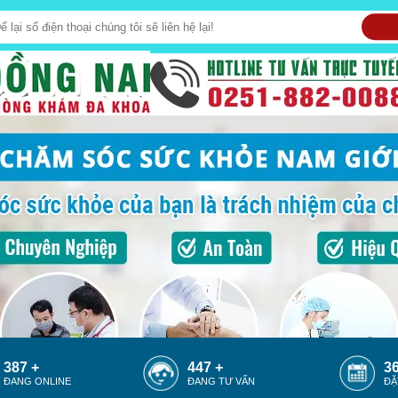
387 +
447 +
36
ĐANG ONLINE
ĐANG TƯ VẤN
ĐẶ