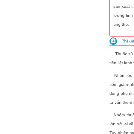
sản xuất 
lượng tinh
ung thư.
Phì đạ
Thuốc sử dụn
tiền liệt lành 
Nhóm ức chế
tiểu, giảm n
dụng phụ nh
tư vấn thêm 
Nhóm thuốc l
lớn trở lại 
Tuy nhiên ng