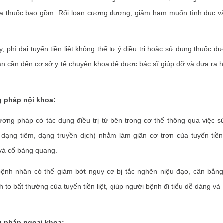
a thuốc bao gồm: Rối loạn cương dương, giảm ham muốn tình dục v
 phì đại tuyến tiền liệt không thể tự ý điều trị hoặc sử dụng thuốc đ
n cần đến cơ sở y tế chuyên khoa để được bác sĩ giúp đỡ và đưa ra h
 pháp nội khoa:
ng pháp có tác dụng điều trị từ bên trong cơ thể thông qua việc s
dạng tiêm, dạng truyền dịch) nhằm làm giãn cơ trơn của tuyến tiền 
và cổ bàng quang.
h nhân có thể giảm bớt nguy cơ bị tắc nghẽn niệu đạo, cân bằng n
 to bất thường của tuyến tiền liệt, giúp người bệnh đi tiểu dễ dàng v
g pháp ngoại khoa: