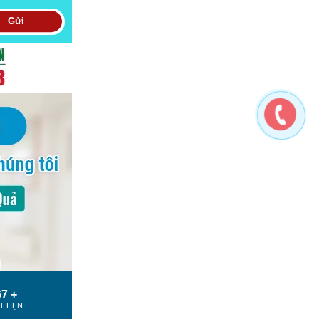
Gửi
7 +
T HẸN