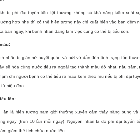
 bị phì đại tuyến tiền liệt thường không có khả năng kiểm soát sự
rường hợp nhẹ thì có thể hiện tượng này chỉ xuất hiện vào ban đêm
 cả ban ngày, khi bệnh nhân đang làm việc cũng có thể bị tiểu són.
 máu:
 nhân bị giãn nở huyết quản và nứt vỡ dẫn đến tình trạng tổn thươ
y sẽ hòa cùng nước tiểu ra ngoài tạo thành màu đỏ nhạt, nâu sẫm, m
hậm chí người bệnh có thể tiểu ra máu kèm theo mủ nếu bị phì đại tuyến
từ niệu đạo.
iều lần:
lần là hiện tượng nam giới thường xuyên cảm thấy nặng bụng và 
ong ngày (trên 10 lần mỗi ngày). Nguyên nhân là do phì đại tuyến tiề
àm giảm thể tích chứa nước tiểu.