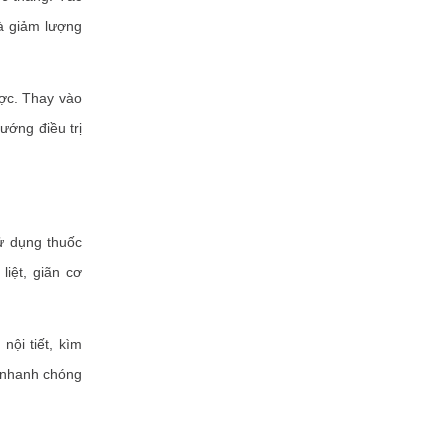
à giảm lượng
ược. Thay vào
ướng điều trị
ử dụng thuốc
liệt, giãn cơ
ội tiết, kìm
à nhanh chóng