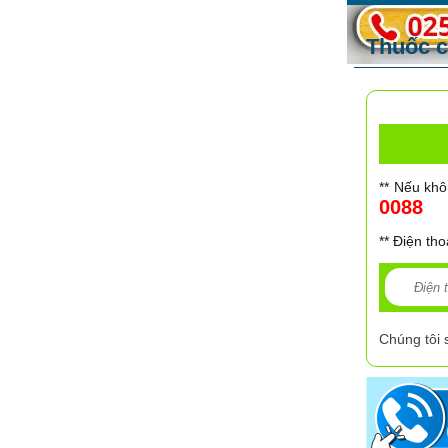
Thuốc ch
** Nếu khô
0088
** Điện tho
Chúng tôi 