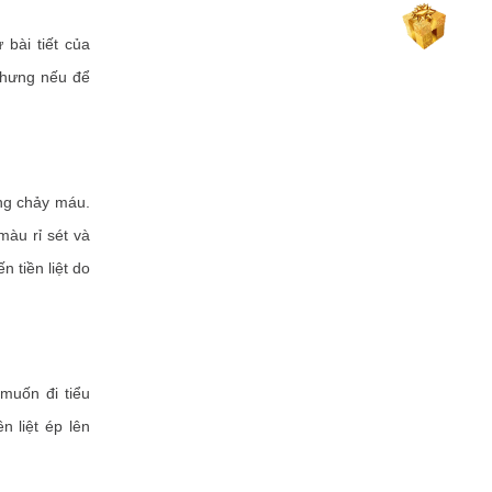
 bài tiết của
 nhưng nếu để
ng chảy máu.
àu rỉ sét và
 tiền liệt do
muốn đi tiểu
n liệt ép lên