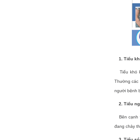
1. Tiểu k
Tiểu khó kh
Thường các a
người bệnh b
2. Tiểu n
Bên cạnh tiể
đang chảy thì
3. Tiểu só