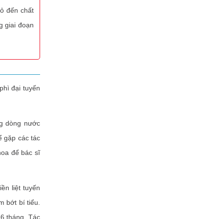
ỏ đến chất
g giai đoạn
phì đại tuyến
ng dòng nước
ể gặp các tác
oa để bác sĩ
ền liệt tuyến
 bớt bí tiểu.
 6 tháng. Tác